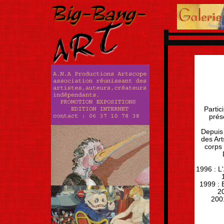
Partic
prés
Depuis 
des Art
corps 
1996 : L
1999 : 
20
2001