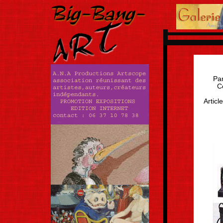
Par
C
Articl