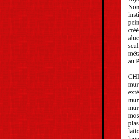
Nomb
inst
pein
créé
aluc
..
scul
méta
au P
CHR
mura
exté
murs
murs
mos
plas
lait
laqu