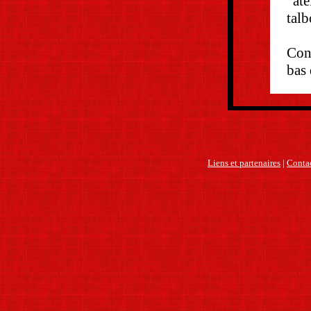
"ate
talb
Cont
bas
Liens et partenaires
|
Contac