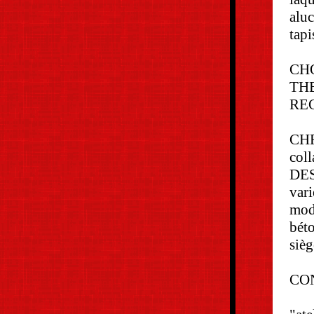
alu
tapi
CH
TH
RE
CHR
coll
DES
vari
modu
béto
sièg
CON