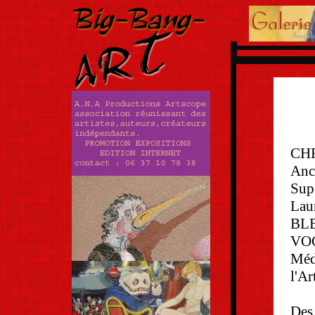
CH
Anci
Supé
Lau
BLE
VO
Méd
l'Ar
Des 