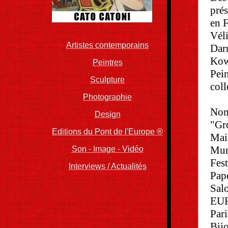
prés
en F
Vél
Artistes contemporains
Darn
Kow
Peintres
Pein
Sculpture
coll
Photographie
Nomb
Design
"Gr
Editions du Pont de l'Europe ®
Mai
Mur
Son - Image - Vidéo
Fest
Interviews / Actualités
Pap
Sal
EUR
Pari
Bijo