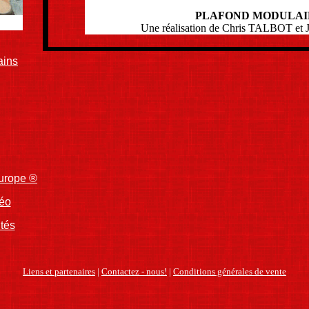
PLAFOND MODULAI
Une réalisation de Chris TALBOT e
ains
Europe ®
déo
ités
Liens et partenaires
|
Contactez - nous!
|
Conditions générales de vente