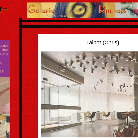
Talbot (Chris)
..