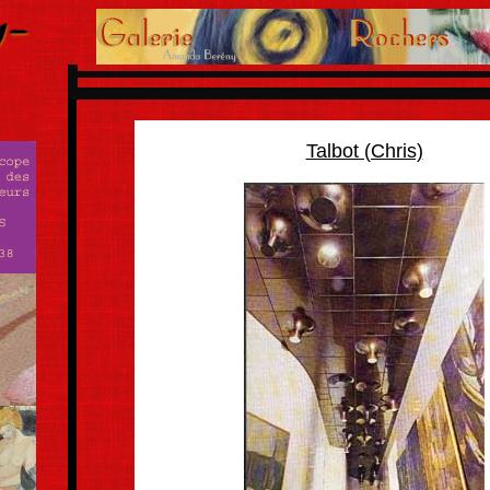
Talbot (Chris)
..