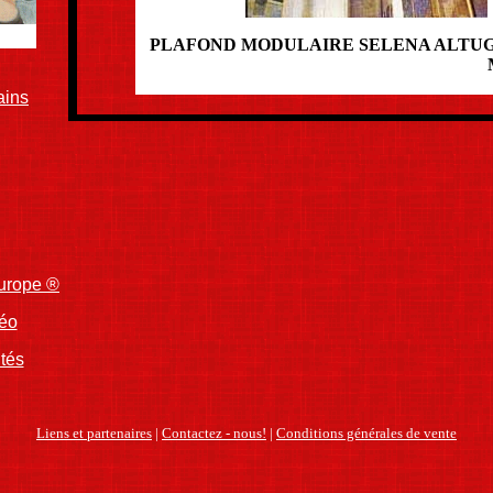
PLAFOND MODULAIRE SELENA ALTU
ains
Europe ®
déo
ités
Liens et partenaires
|
Contactez - nous!
|
Conditions générales de vente