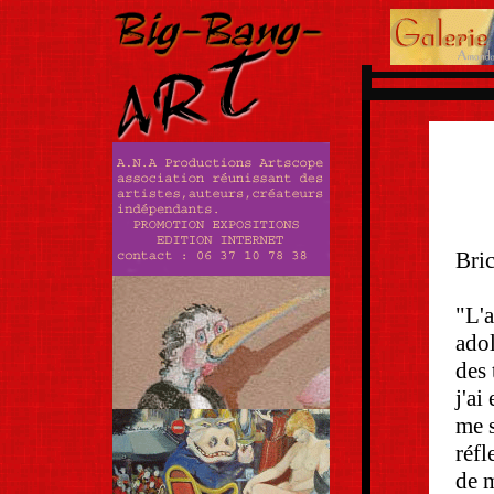
Bric
"L'a
adol
des
j'ai
me s
réfl
de m