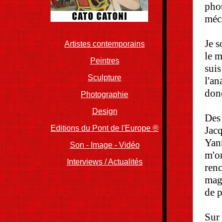
pho
méca
Je s
Artistes contemporains
le m
Peintres
suis
..
Sculpture
l'an
donc
Photographie
Design
Des
Editions du Pont de l'Europe ®
Jac
Yan
Son - Image - Vidéo
m'o
Interviews / Actualités
renc
mag
de p
Sur