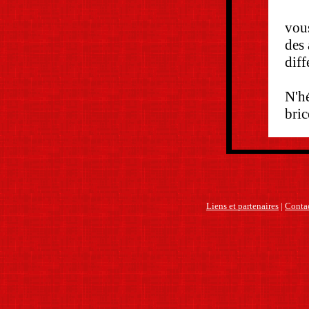
vous
des
diff
N'hé
bri
Liens et partenaires
|
Contac